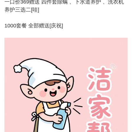
一口价369赠送 四件套除螨 、下水道养护 、洗衣机
养护三选二[哇]
1000套餐 全部赠送[庆祝]